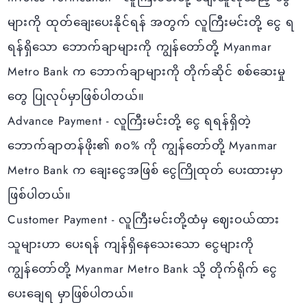
များကို ထုတ်ချေးပေးနိုင်ရန် အတွက် လူကြီးမင်းတို့ ငွေ ရ
ရန်ရှိသော ဘောက်ချာများကို ကျွန်တော်တို့ Myanmar
Metro Bank က ဘောက်ချာများကို တိုက်ဆိုင် စစ်ဆေးမှု
တွေ ပြုလုပ်မှာဖြစ်ပါတယ်။
Advance Payment - လူကြီးမင်းတို့ ငွေ ရရန်ရှိတဲ့
ဘောက်ချာတန်ဖိုး၏ ၈၀% ကို ကျွန်တော်တို့ Myanmar
Metro Bank က ချေးငွေအဖြစ် ငွေကြိုထုတ် ပေးထားမှာ
ဖြစ်ပါတယ်။
Customer Payment - လူကြီးမင်းတို့ထံမှ ဈေးဝယ်ထား
သူများဟာ ပေးရန် ကျန်ရှိနေသေးသော ငွေများကို
ကျွန်တော်တို့ Myanmar Metro Bank သို့ တိုက်ရိုက် ငွေ
ပေးချေရ မှာဖြစ်ပါတယ်။