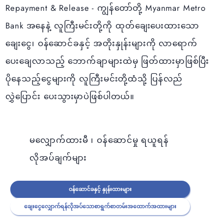
Repayment & Release - ကျွန်တော်တို့ Myanmar Metro
Bank အနေနဲ့ လူကြီးမင်းတို့ကို ထုတ်ချေးပေးထားသော
ချေးငွေ၊ ဝန်ဆောင်ခနှင့် အတိုးနှုန်းများကို လာရောက်
ပေးချေလာသည့် ဘောက်ချာများထဲမှ ဖြတ်ထားမှာဖြစ်ပြီး
ပိုနေသည့်ငွေများကို လူကြီးမင်းတို့ထံသို့ ပြန်လည်
လွှဲပြောင်း ပေးသွားမှာပဲဖြစ်ပါတယ်။
မလျှောက်ထားမီ ၊ ဝန်ဆောင်မှု ရယူရန်
လိုအပ်ချက်များ
ဝန်ဆောင်ခနှင့် နှုန်းထားများ
ချေးငွေလျှောက်ရန်လိုအပ်သောစာရွက်စာတမ်းအထောက်အထားများ