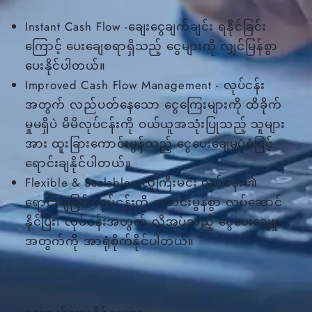
Instant Cash Flow -ချေးငွေချက်ချင်း ရနိုင်ခြင်း
ကြောင့် ပေးချေစရာရှိသည့် ငွေများကို လျှင်မြန်စွာ
ပေးနိုင်ပါတယ်။
Improved Cash Flow Management - လုပ်ငန်း
အတွက် လည်ပတ်နေသော ငွေကြေးများကို ထိခိုက်
မှုမရှိပဲ မိမိလုပ်ငန်းကို ဝယ်ယူအသုံးပြုသည့် သူများ
အား ထူးခြားကောင်းမွန်သည့် ငွေပေးချေမှုပုံစံဖြင့်
ရောင်းချနိုင်ပါတယ်။
Flexible & Scalable - လူကြီးမင်း လုပ်ငန်း၏
ရောင်းချခြင်းလုပ်ငန်းကို ကောင်းမွန်စွာ လုပ်ဆောင်
နိုင်ပြီး၊ လုပ်ငန်းအတွက် လိုအပ်သည့် ငွေပေးချေမှု
အတွက်ကို အာရုံစိုက်နိုင်ပါတယ်။