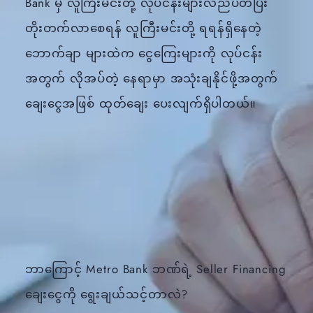
Bank မှ လူကြီးမင်းတို့ လုပ်ငန်းများလည်ပတ်ပြီး
တိုးတက်လာစေရန် လူကြီးမင်းတို့ ရရန်ရှိနေတဲ့
ဘောက်ချာ များထဲက ငွေကြေးများကို လုပ်ငန်း
အတွက် လိုအပ်တဲ့ နေရာမှာ အသုံးချနိုင်ဖို့အတွက်
ချေးငွေအဖြစ် ထုတ်ချေး ပေးလျက်ရှိပါတယ်။
ဘာကြောင့် Metro Bank ဘဏ်ရဲ့ Seller Financing
ချေးငွေကို ရွေးချယ်သင့်တာလဲ?