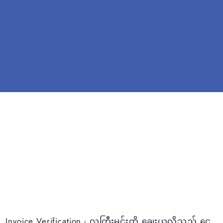
Invoice Verification - လူကြီးမင်းတို့ ချေးယူလိုသည့် ငွေ