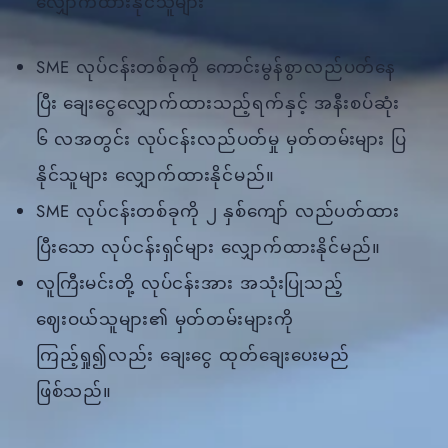
လျှောက်ထားနိုင်သူများ
SME လုပ်ငန်းတစ်ခုကို ကောင်းမွန်စွာလည်ပတ်နေ
ပြီး ချေးငွေလျှောက်ထားသည့်ရက်နှင့် အနီးစပ်ဆုံး
၆ လအတွင်း လုပ်ငန်းလည်ပတ်မှု မှတ်တမ်းများ ပြ
နိုင်သူများ လျှောက်ထားနိုင်မည်။
SME လုပ်ငန်းတစ်ခုကို ၂ နှစ်ကျော် လည်ပတ်ထား
ပြီးသော လုပ်ငန်းရှင်များ လျှောက်ထားနိုင်မည်။
လူကြီးမင်းတို့ လုပ်ငန်းအား အသုံးပြုသည့်
ဈေးဝယ်သူများ၏ မှတ်တမ်းများကို
ကြည့်ရှု၍လည်း ချေးငွေ ထုတ်ချေးပေးမည်
ဖြစ်သည်။