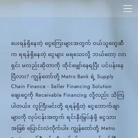
​ပေးရန်ရှိနေတဲ့ ငွေကြေးများအတွက် ဝယ်သူတွေဆီ
က ရရန်ရှိနေတဲ့ ငွေများ မရသေးလို့ ဘယ်တော့ လာ
ရှင်း မလည်းဆိုတာကို ထိုင်မျှော်နေရပြီး ပင်ပန်းနေ
ပြီလား? ကျွန်တော်တို့ Metro Bank ရဲ့ Supply
Chain Finance - Seller Financing Solution
ချေးငွေကို Receivable Financing လို့လည်း သိကြ
ပါတယ်။ လူကြီးမင်းတို့ ရရန်ရှိတဲ့ ငွေဘောက်ချာ
များကို လုပ်ငန်းအတွက် ရင်းနှီးမြှပ်နှံဖို့ ငွေသား
အဖြစ် ပြောင်းလဲလိုက်ပါ။ ကျွန်တော်တို့ Metro