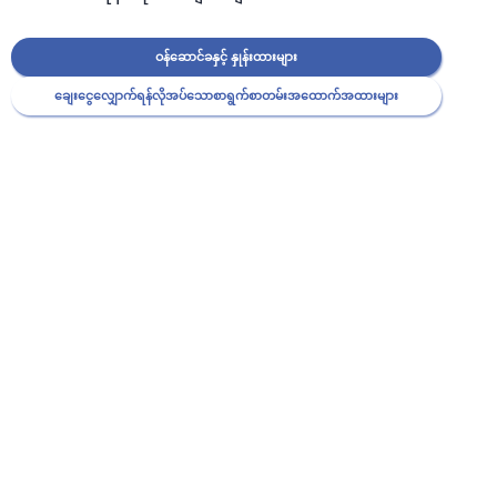
ဝန်ဆောင်ခနှင့် နှုန်းထားများ
ချေးငွေလျှောက်ရန်လိုအပ်သောစာရွက်စာတမ်းအထောက်အထားများ