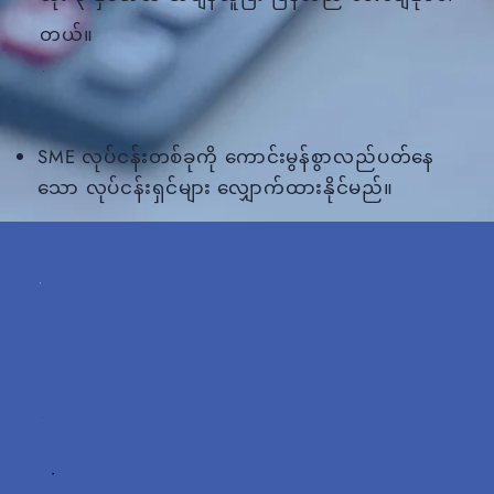
တယ်။
SME လုပ်ငန်းတစ်ခုကို ကောင်းမွန်စွာလည်ပတ်နေ
သော လုပ်ငန်းရှင်များ လျှောက်ထားနိုင်မည်။