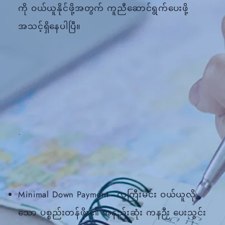
ကို ဝယ်ယူနိုင်ဖို့အတွက် ကူညီဆောင်ရွက်ပေးဖို့
အသင့်ရှိနေပါပြီ။
Minimal Down Payment - လူကြီးမင်း ဝယ်ယူလို
သော ပစ္စည်းတန်ဖိုး၏ အနည်းဆုံး ကနဉီး ပေးသွင်း