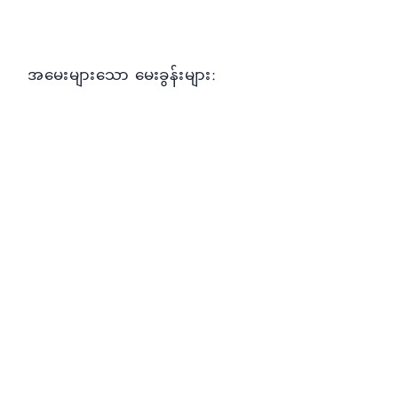
Enter Interest Rate
Enter Duration in months
Calculate
Reset
အမေးများသော မေးခွန်းများ: