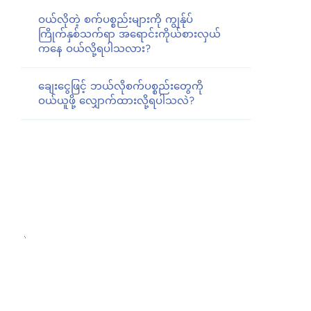
ဝယ်လိုတဲ့ စက်ပစ္စည်းများကို ကျွန်ုပ်
ကြိုက်နှစ်သက်ရာ အရောင်းကိုယ်စားလှယ်
ကနေ ဝယ်လို့ရပါသလား?
ချေးငွေဖြင့် ဘယ်လိုစက်ပစ္စည်းတွေကို
ဝယ်ယူဖို့ လျှောက်ထားလို့ရပါသလဲ?