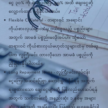
ငွေ ၃၀% ကို ပေးသွင်းပြီး ၇၀% အထိ ချေးငွေကို
လျှောက်ထား ရရှိနိုင်ပါတယ်။
Flexible Collateral - တရားဝင် အရောင်း
ကိုယ်စားလှယ်များထံမှ ဝယ်ယူသည့် ပစ္စည်းများ
အတွက် အာမခံ ပစ္စည်းမလိုအပ်ပါ။ သို့သော်
တရားဝင် ကိုယ်စားလှယ်မဟုတ်သူများထံမှ ဝယ်ယူ
ပါက လူကြီးမင်း ထားလိုသော အာမခံ ပစ္စည်းကို
ညှိနှိုင်းနိုင်ပါတယ်။
Long Repayment Terms - လူကြီးမင်းလုပ်ငန်း
ငွေကြေးအဆင်ပြေစွာ ဆောင်ရွက်နိုင်ရန် အတွက်
ရယူထားသော ချေးငွေများကို ပြန်လည်ပေးဆပ်ရန်
အတွက် သက်တမ်းကို အနည်းဆုံး ၁ နှစ်မှ အများ
ဆုံး ၃ နှစ်အထိ အချိန်ယူပြီး ပြန်လည် ပေးချေနိုင်ပါ