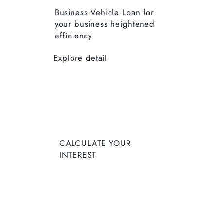
Business Vehicle Loan for
your business heightened
efficiency
Explore detail
CALCUL
CALCULATE YOUR
ATE
INTEREST
YOUR
INTERES
T
Enter Deposit Amount