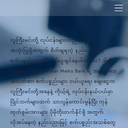
လူကြီးမင်းတို့ လုပ်ငန်းများလည်ပတ်ရာမှာ
အသုံးပြုဖို့အတွက် စိတ်ချရတဲ့ နည်းပညာမြင့်
စက်ပစ္စည်းတွေကို ဝယ်ယူချင်နေပါသလား? ဒါဆို
ကျွန်တော်တို့ Myanmar Metro Bank ရဲ့ အသေးစား
အလတ်စား စက်ပစ္စည်းများ ဝယ်ယူရေး ချေးငွေက
လူကြီးမင်းတို့အနေနဲ့ ကိုယ့်ရဲ့ လုပ်ငန်းနယ်ပယ်မှာ
ပြိုင်ဘက်များထက် သာလွန်ကောင်းမွန်ပြီး ကုန်
ထုတ်စွမ်းအားများ ပိုမိုတိုးတက်နိုင်ဖို့ အတွက်
လိုအပ်နေတဲ့ နည်းပညာမြင့် စက်ပစ္စည်းအသစ်တွေ