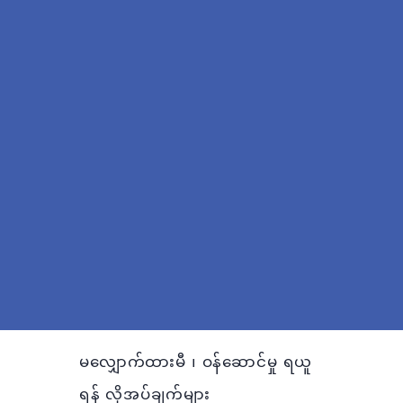
မလျှောက်ထားမီ ၊ ဝန်ဆောင်မှု ရယူ
ရန် လိုအပ်ချက်များ