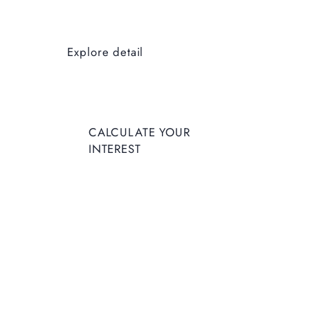
Explore detail
CALCUL
ATE
CALCULATE YOUR
YOUR
INTEREST
INTERES
T
Enter Deposit Amount
Enter Interest Rate
Enter Duration in months
Calculate
Reset