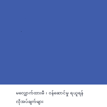
မလျှောက်ထားမီ ၊ ဝန်ဆောင်မှု ရယူရန်
လိုအပ်ချက်များ