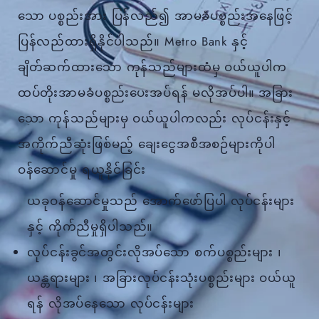
သော ပစ္စည်းအား ပြန်လည်၍ အာမခံပစ္စည်းအနေဖြင့်
ပြန်လည်ထားရှိနိုင်ပါသည်။ Metro Bank နှင့်
ချိတ်ဆက်ထားသော ကုန်သည်များထံမှ ဝယ်ယူပါက
ထပ်တိုးအာမခံပစ္စည်းပေးအပ်ရန် မလိုအပ်ပါ။ အခြား
သော ကုန်သည်များမှ ဝယ်ယူပါကလည်း လုပ်ငန်းနှင့်
အကိုက်ညီဆုံးဖြစ်မည့် ချေးငွေအစီအစဉ်များကိုပါ
ဝန်ဆောင်မှု ရယူနိုင်ခြင်း
ယခုဝန်ဆောင်မှုသည် အောက်ဖော်ပြပါ လုပ်ငန်းများ
နှင့် ကိုက်ညီမှုရှိပါသည်။
လုပ်ငန်းခွင်အတွင်းလိုအပ်သော စက်ပစ္စည်းများ ၊
ယန္တရားများ ၊ အခြားလုပ်ငန်းသုံးပစ္စည်းများ ဝယ်ယူ
ရန် လိုအပ်နေသော လုပ်ငန်းများ