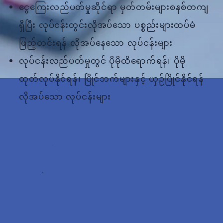
ငွေကြေးလည်ပတ်မှုဆိုင်ရာ မှတ်တမ်းများစနစ်တကျ
ရှိပြီး လုပ်ငန်းတွင်းလိုအပ်သော ပစ္စည်းများထပ်မံ
ဖြည့်တင်းရန် လိုအပ်နေသော လုပ်ငန်းများ
လုပ်ငန်းလည်ပတ်မှုတွင် ပိုမိုထိရောက်ရန်၊ ပိုမို
ထုတ်လုပ်နိုင်ရန်၊ ပြိုင်ဘက်များနှင့် ယှဉ်ပြိုင်နိုင်ရန်
လိုအပ်သော လုပ်ငန်းများ