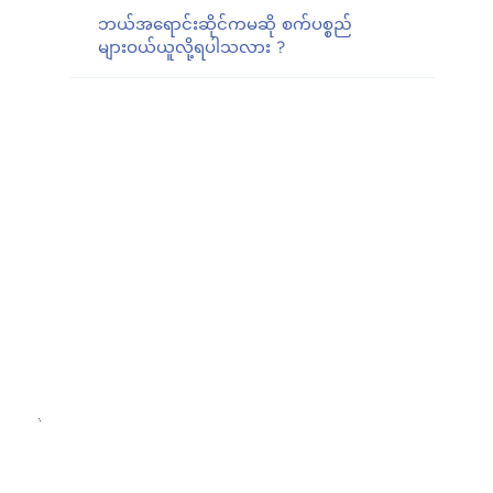
ဘယ်အရောင်းဆိုင်ကမဆို စက်ပစ္စည်
များဝယ်ယူလို့ရပါသလား ?