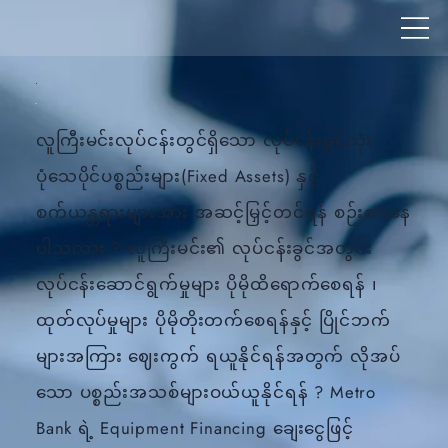
လူကြီးမင်းလုပ်ငန်းတွင်ရှိသော လုပ်ငန်းခွင်သုံး
ပုံသေပိုင်ပစ္စည်းများ(Fixed Assets) နှင့်
စက်ယန္တရားများအား အဆင့်မြှင့်တင်ရန် စဉ်းစားနေ
ပါသလား ? လူကြီးမင်း၏ လုပ်ငန်းခွင်အတွင်း
လုပ်ငန်းဆောင်ရွက်မှုများ ပိုမိုထိရောက်စေရန် ၊
ထုတ်လုပ်မှုများ ပိုမိုတိုးတက်စေရန်နှင့် ပြိုင်ဘက်
များအကြား ဈေးကွက် ရယူနိုင်ရန်အတွက် လိုအပ်
သော ပစ္စည်းအသစ်များဝယ်ယူနိုင်ရန် ? Metro
Bank ရဲ့ Equipment Financing ချေးငွေဖြင့်