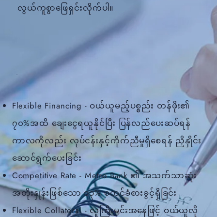
လွယ်ကူစွာဖြေရှင်းလိုက်ပါ။
Flexible Financing - ဝယ်ယူမည့်ပစ္စည်း တန်ဖိုး၏
၇၀%အထိ ချေးငွေရယူနိုင်ပြီး ပြန်လည်ပေးဆပ်ရန်
ကာလကိုလည်း လုပ်ငန်းနှင့်ကိုက်ညီမှုရှိစေရန် ညှိနှိုင်း
ဆောင်ရွက်ပေးခြင်း
Competitive Rate - Metro Bank ၏ အသက်သာဆုံး
အတိုးနှုန်းဖြစ်သော ၁၃% စတင်ခံစားခွင့်ရှိခြင်း
Flexible Collateral - လူကြီးမင်းအနေဖြင့် ဝယ်ယူလို