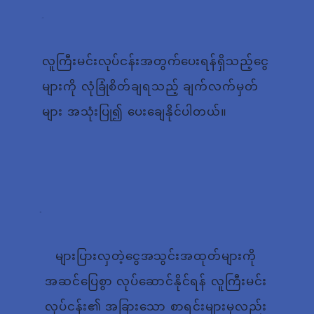
လူကြီးမင်းလုပ်ငန်းအတွက်ပေးရန်ရှိသည့်ငွေ
များကို လုံခြုံစိတ်ချရသည့် ချက်လက်မှတ်
များ အသုံးပြု၍ ပေးချေနိုင်ပါတယ်။
များပြားလှတဲ့ငွေအသွင်းအထုတ်များကို
အဆင်ပြေစွာ လုပ်ဆောင်နိုင်ရန် လူကြီးမင်း
လုပ်ငန်း၏ အခြားသော စာရင်းများမှလည်း