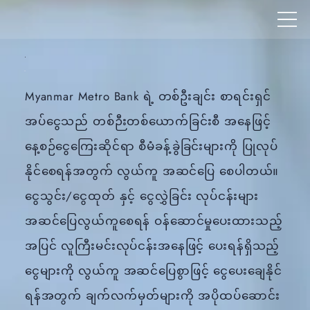
Myanmar Metro Bank ရဲ့ တစ်ဦးချင်း စာရင်းရှင်
အပ်ငွေသည် တစ်ဉီးတစ်ယောက်ခြင်းစီ အနေဖြင့်
နေ့စဉ်ငွေကြေးဆိုင်ရာ စီမံခန့်ခွဲခြင်းများကို ပြုလုပ်
နိုင်စေရန်အတွက် လွယ်ကူ အဆင်ပြေ စေပါတယ်။
ငွေသွင်း/ငွေထုတ် နှင့် ငွေလွှဲခြင်း လုပ်ငန်းများ
အဆင်ပြေလွယ်ကူစေရန် ဝန်ဆောင်မှုပေးထားသည့်
အပြင် လူကြီးမင်းလုပ်ငန်းအနေဖြင့် ပေးရန်ရှိသည့်
ငွေများကို လွယ်ကူ အဆင်ပြေစွာဖြင့် ငွေပေးချေနိုင်
ရန်အတွက် ချက်လက်မှတ်များကို အပိုထပ်ဆောင်း