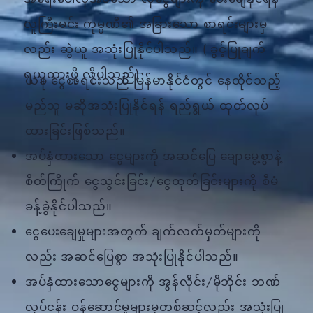
လူကြီးမင်း ကုမ္ပဏီ၏ အခြားသော စာရင်းများမှ
လည်း ဆွဲယူ အသုံးပြုနိုင်ပါသည်။ ( ခွင့်ပြုချက်
ရယူထားဖို့ လိုပါသည်)
ယခု ငွေစာရင်းသည် မြန်မာနိုင်ငံတွင် နေထိုင်သည့်
မည်သူ မဆိုအသုံးပြုနိုင်ရန် ရည်ရွယ် ထုတ်လုပ်
ထားခြင်းဖြစ်သည်။
အပ်နှံထားသော ငွေများကို အဆင်ပြေ ချောမွေ့စွာနဲ့
စိတ်ကြိုက် ငွေသွင်းခြင်း/ငွေထုတ်ခြင်းများကို စီမံ
ခန့်ခွဲနိုင်ပါသည်။
ငွေပေးချေမှုများအတွက် ချက်လက်မှတ်များကို
လည်း အဆင်ပြေစွာ အသုံးပြုနိုင်ပါသည်။
အပ်နှံထားသောငွေများကို အွန်လိုင်း/မိုဘိုင်း ဘဏ်
လုပ်ငန်း ဝန်ဆောင်မှုများမှတစ်ဆင့်လည်း အသုံးပြု