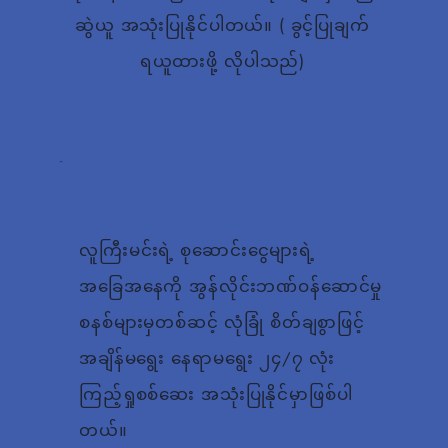
ဆွဲယူ အသုံးပြုနိုင်ပါတယ်။ ( ခွင့်ပြုချက်
ရယူထားဖို့ လိုပါသည်)
လူကြီးမင်းရဲ့ စုဆောင်းငွေများရဲ့
အခြေအနေကို အွန်လိုင်းဘဏ်ဝန်ဆောင်မှု
စနစ်များမှတစ်ဆင့် လုံခြုံ စိတ်ချစွာဖြင့်
အချိန်မရွေး နေရာမရွေး ၂၄/၇ လုံး
ကြည့်ရှုစစ်ဆေး အသုံးပြုနိုင်မှာဖြစ်ပါ
တယ်။