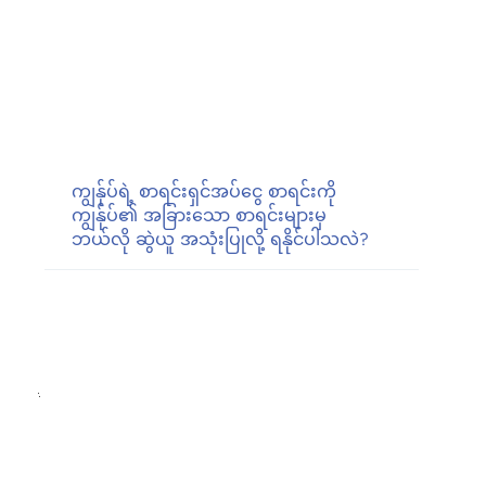
ကျွန်ုပ်ရဲ့ စာရင်းရှင်အပ်ငွေ စာရင်းကို
ကျွန်ုပ်၏ အခြားသော စာရင်းများမှ
ဘယ်လို ဆွဲယူ အသုံးပြုလို့ ရနိုင်ပါသလဲ?