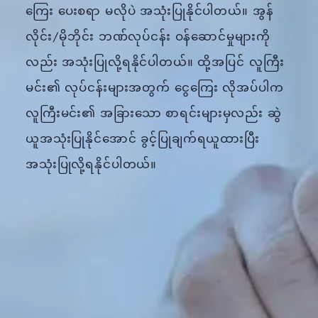
ကြေး ပေးစရာ မလိုပဲ အသုံးပြုနိုင်ပါတယ်။ အွန်
လိုင်း/မိုဘိုင်း ဘဏ်လုပ်ငန်း ဝန်ဆောင်မှုများကို
လည်း အသုံးပြုလို့ရနိုင်ပါတယ်။ ထို့အပြင် လူကြီး
မင်း၏ လုပ်ငန်းများအတွက် ငွေကြေး လိုအပ်ပါက
လူကြီးမင်း၏ အခြားသော စာရင်းများမှလည်း ဆွဲ
ယူအသုံးပြုနိုင်အောင် ခွင့်ပြုချက်ရယူထားပြီး
အသုံးပြုလို့ရနိုင်ပါတယ်။