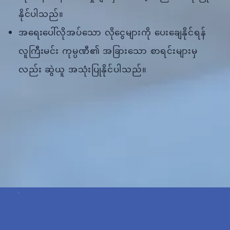
နိုင်ပါသည်။
အရေးပေါ်လိုအပ်သော လိုငွေများကို ပေးချေနိုင်ရန်
လူကြီးမင်း ကုမ္ပဏီ၏ အခြားသော စာရင်းများမှ
လည်း ဆွဲယူ အသုံးပြုနိုင်ပါသည်။