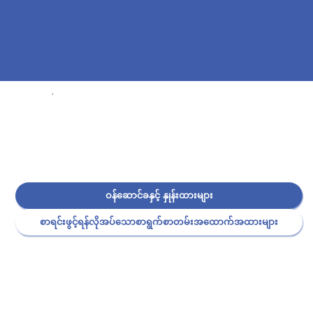
ဝန်ဆောင်ခနှင့် နှုန်းထားများ
စာရင်းဖွင့်ရန်လိုအပ်သောစာရွက်စာတမ်းအထောက်အထားများ