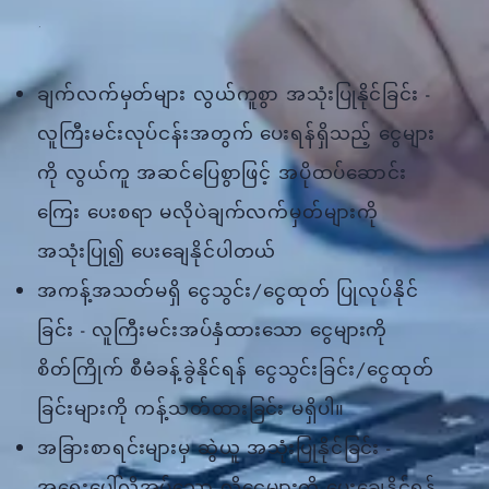
ချက်လက်မှတ်များ လွယ်ကူစွာ အသုံးပြုနိုင်ခြင်း -
လူကြီးမင်းလုပ်ငန်းအတွက် ပေးရန်ရှိသည့် ငွေများ
ကို လွယ်ကူ အဆင်ပြေစွာဖြင့် အပိုထပ်ဆောင်း
ကြေး ပေးစရာ မလိုပဲချက်လက်မှတ်များကို
အသုံးပြု၍ ပေးချေနိုင်ပါတယ်
အကန့်အသတ်မရှိ ငွေသွင်း/ငွေထုတ် ပြုလုပ်နိုင်
ခြင်း - လူကြီးမင်းအပ်နှံထားသော ငွေများကို
စိတ်ကြိုက် စီမံခန့်ခွဲနိုင်ရန် ငွေသွင်းခြင်း/ငွေထုတ်
ခြင်းများကို ကန့်သတ်ထားခြင်း မရှိပါ။
အခြားစာရင်းများမှ ဆွဲယူ အသုံးပြုနိုင်ခြင်း -
အရေးပေါ်လိုအပ်သော လိုငွေများကို ပေးချေနိုင်ရန်