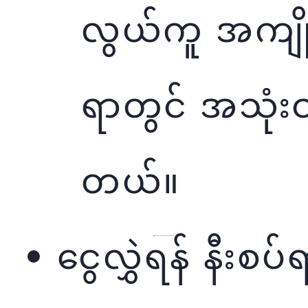
လွယ်ကူ အကျိုးရှိ
ရာတွင် အသုံးဝ
တယ်။
ငွေလွှဲရန် နီးစပ်
ပြည်တွင်းငွေလွှဲ ဝန်ဆောင်မှုကို ရယူရန် နည်းလမ်းများ