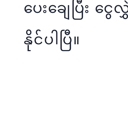
ပေးချေပြီး ငွေလွှ
နိုင်ပါပြီ။