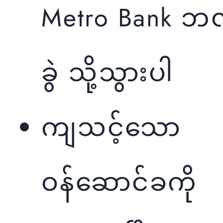
Metro Bank ဘ
ခွဲ သို့သွားပါ
ကျသင့်‌သော
ဝန်ဆောင်ခကို