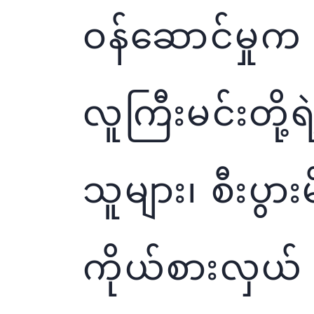
ဝန်ဆောင်မှုက 
လူကြီးမင်းတို့ရ
သူများ၊ စီးပွာ
ကိုယ်စားလှယ် 