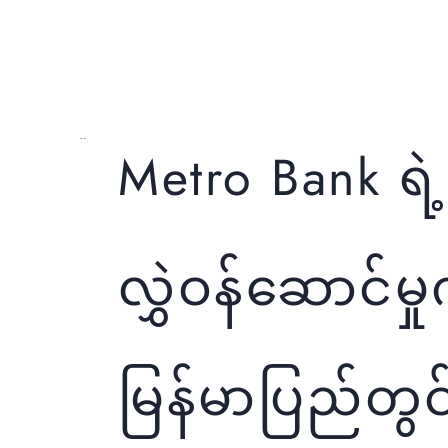
Local Remittance
Metro Bank ရဲ့
လွှဲဝန်ဆောင်မှု
မြန်မာပြည်တွင