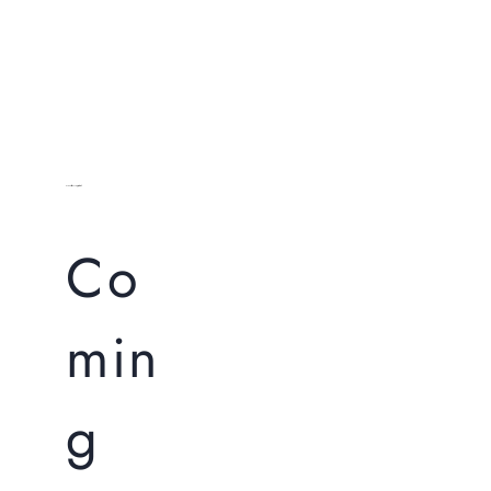
Metro Bank ၏ MPU ငွေထုတ်ကဒ်
Co
min
g