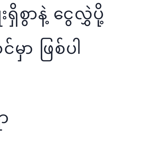
စွာနဲ့ ငွေလွှဲပို့
င်မှာ ဖြစ်ပါ
ရာ