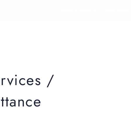
Personal Banking
SME Banki
rvices /
ttance