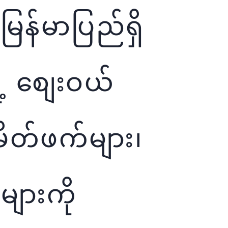
မြန်မာပြည်ရှိ
ဲ့ ‌စျေးဝယ်
းမိတ်ဖက်များ၊
များကို