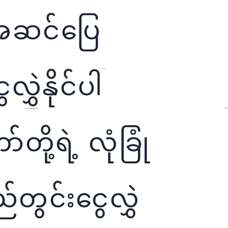
အဆင်ပြေ
လွှဲနိုင်ပါ
သက်သာသော ဝန်ဆောင်ခ
CBM Net ကို အသုံး
ဝန်ဆောင်ခ သက်သက်သာသာဖြင့် ပြည်တွင်း ငွေလွှဲပို့နိုင်ခြင်း
ို့ရဲ့ လုံခြုံ
်တွင်းငွေလွှဲ