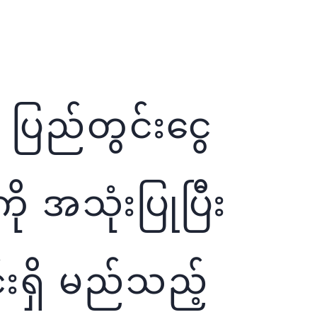
 ပြည်တွင်းငွေ
ကို အသုံးပြုပြီး
်းရှိ မည်သည့်
အကျိုးကျေးဇူးများ