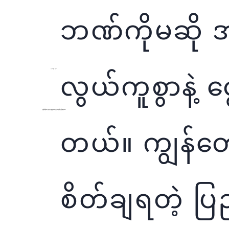
ဘဏ်ကိုမဆို 
လွယ်ကူစွာနဲ့ ငွေ
မှန်ကန်မြန်ဆန်ခြင်း
လူကြီးမင်းတို့ လွှဲလိုက်တဲ့ငွေသည် ချက်ချင်း မြန်မြန်ဆန်ဆန်နဲ့ ငွေလက်ခံသူ ထံကို ရောက်ရှိသွားမှာဖြစ်ပါတယ်။
တယ်။ ကျွန်တော်တ
စိတ်ချရတဲ့ ပြည