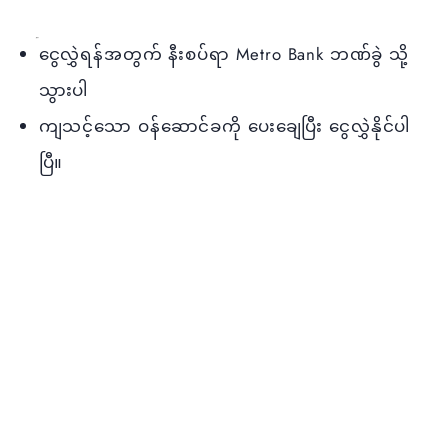
ငွေလွှဲရန်အတွက် နီးစပ်ရာ Metro Bank ဘဏ်ခွဲ သို့
သွားပါ
ကျသင့်‌သော ဝန်ဆောင်ခကို ပေးချေပြီး ငွေလွှဲနိုင်ပါ
ပြီ။