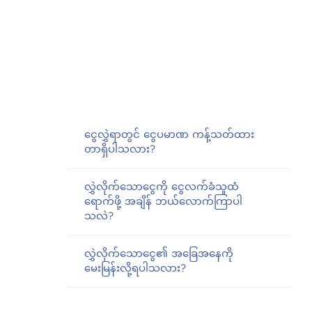
ငွေလွှဲရာတွင် ငွေပမာဏ ကန့်သတ်ထား
တာရှိပါသလား?
လွှဲလိုက်သောငွေကို ငွေလက်ခံသူထံ
ရောက်ဖို့ အချိန် ဘယ်လောက်ကြာပါ
သလဲ?
လွှဲလိုက်သောငွေ၏ အခြေအနေကို
မေးမြန်းလို့ရပါသလား?