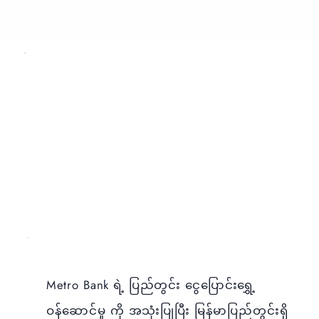
Metro Bank ရဲ့ ပြည်တွင်း ငွေပြောင်းရွှေ့
ဝန်ဆောင်မှု ကို အသုံးပြုပြီး မြန်မာပြည်တွင်းရှိ