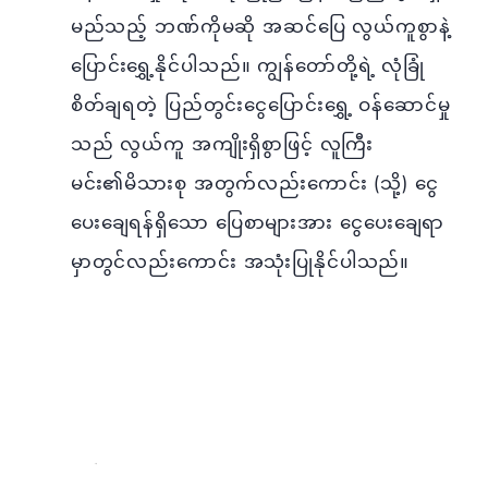
မည်သည့် ဘဏ်ကိုမဆို အဆင်ပြေ လွယ်ကူစွာနဲ့
ပြောင်းရွှေ့နိုင်ပါသည်။ ကျွန်တော်တို့ရဲ့ လုံခြုံ
စိတ်ချရတဲ့ ပြည်တွင်းငွေပြောင်းရွှေ့ ဝန်ဆောင်မှု
သည် လွယ်ကူ အကျိုးရှိစွာဖြင့် လူကြီး
မင်း၏မိသားစု အတွက်လည်းကောင်း (သို့) ငွေ
ပေးချေရန်ရှိသော ပြေစာများအား ငွေပေးချေရာ
မှာတွင်လည်းကောင်း အသုံးပြုနိုင်ပါသည်။