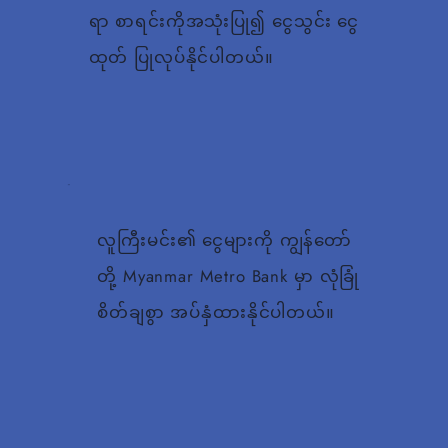
ရာ စာရင်းကိုအသုံးပြု၍ ငွေသွင်း ငွေ
ထုတ် ပြုလုပ်နိုင်ပါတယ်။
လူကြီးမင်း၏ ငွေများကို ကျွန်တော်
တို့ Myanmar Metro Bank မှာ လုံခြုံ
စိတ်ချစွာ အပ်နှံထားနိုင်ပါတယ်။