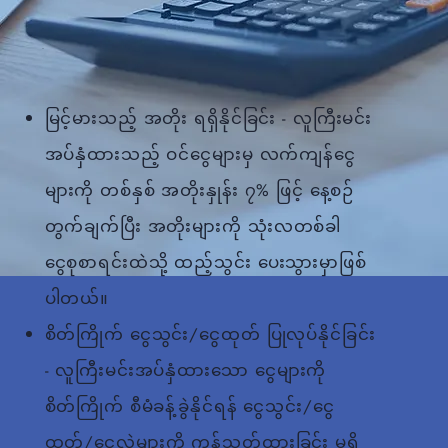
မြင့်မားသည့် အတိုး ရရှိနိုင်ခြင်း - လူကြီးမင်း
အပ်နှံထားသည့် ဝင်ငွေများမှ လက်ကျန်ငွေ
များကို တစ်နှစ် အတိုးနှုန်း ၇% ဖြင့် နေ့စဉ်
တွက်ချက်ပြီး အတိုးများကို သုံးလတစ်ခါ
ငွေစုစာရင်းထဲသို့ ထည့်သွင်း ပေးသွားမှာဖြစ်
ပါတယ်။
စိတ်ကြိုက် ငွေသွင်း/ငွေထုတ် ပြုလုပ်နိုင်ခြင်း
- လူကြီးမင်းအပ်နှံထားသော ငွေများကို
စိတ်ကြိုက် စီမံခန့်ခွဲနိုင်ရန် ငွေသွင်း/ငွေ
ထုတ်/ငွေလွှဲများကို ကန့်သတ်ထားခြင်း မရှိ