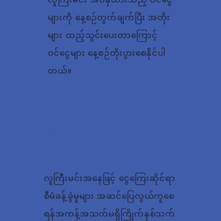
များကို နေ့စဉ်တွက်ချက်ပြီး အတိုး
များ ထည့်သွင်းပေးတာကြောင့်
ဝင်ငွေများ နေ့စဉ်တိုးပွားစေနိုင်ပါ
တယ်။
လူကြီးမင်းအနေဖြင့် ငွေကြေးဆိုင်ရာ
စီမံခန့်ခွဲမှုများ အဆင်ပြေလွယ်ကူစေ
ရန်အကန့်အသတ်မရှိကြိုက်နှစ်သက်