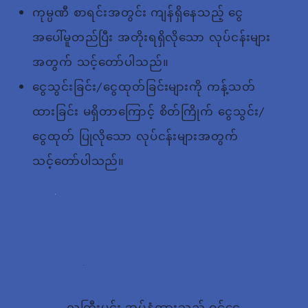
ကုမ္ပဏီ စာရင်းအတွင်း ကျန်ရှိနေသည့် ငွေ
အပေါ်မူတည်ပြီး အတိုးရရှိလိုသော လုပ်ငန်းများ
အတွက် သင့်တော်ပါသည်။
ငွေသွင်းခြင်း/ငွေထုတ်ခြင်းများကို ကန့်သတ်
ထားခြင်း မရှိတာကြောင့် စိတ်ကြိုက် ငွေသွင်း/
ငွေထုတ် ပြုလိုသော လုပ်ငန်းများအတွက်
သင့်တော်ပါသည်။
လူကြီးမင်း အပ်နှံထားသည့် ဝင်ငွေ