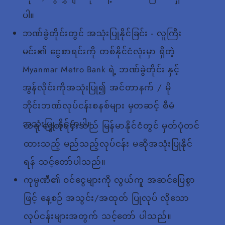
ပါ။
ဘဏ်ခွဲတိုင်းတွင် အသုံးပြုနိုင်ခြင်း - လူကြီး
မင်း၏ ငွေစာရင်းကို တစ်နိုင်ငံလုံးမှာ ရှိတဲ့
Myanmar Metro Bank ရဲ့ ဘဏ်ခွဲတိုင်း နှင့်
အွန်လိုင်းကိုအသုံးပြု၍ အင်တာနက် / မို
ဘိုင်းဘဏ်လုပ်ငန်းစနစ်များ မှတဆင့် စီမံ
အသုံးပြု နိုင်မှာပါ။
ယခု ငွေစာရင်းသည် မြန်မာနိုင်ငံတွင် မှတ်ပုံတင်
ထားသည့် မည်သည့်လုပ်ငန်း မဆိုအသုံးပြုနိုင်
ရန် သင့်တော်ပါသည်။
ကုမ္ပဏီ၏ ဝင်ငွေများကို လွယ်ကူ အဆင်ပြေစွာ
ဖြင့် နေ့စဉ် အသွင်း/အထုတ် ပြုလုပ် လိုသော
လုပ်ငန်းများအတွက် သင့်တော် ပါသည်။