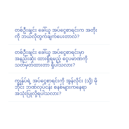
တစ်ဦးချင်း ခေါ်ယူ အပ်ငွေစာရင်းက အတိုး
ကို ဘယ်လိုတွက်ချက်ပေးတာလဲ?
တစ်ဉီးချင်း ခေါ်ယူ အပ်ငွေစာရင်းမှာ
အနည်းဆုံး ထားရှိရမည့် ငွေပမာဏကို
သတ်မှတ်ထားတာ ရှိပါသလား?
ကျွန်ုပ်ရဲ့ အပ်ငွေစာရင်းကို အွန်လိုင်း (သို့) မို
ဘိုင်း ဘဏ်လုပ်ငန်း စနစ်များကနေရာ
အသုံးပြုလို့ရပါသလား?