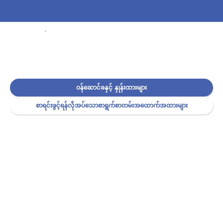
ဝန်ဆောင်ခနှင့် နှုန်းထားများ
စာရင်းဖွင့်ရန်လိုအပ်သောစာရွက်စာတမ်းအထောက်အထားများ