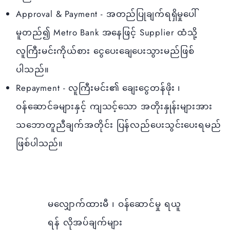
Approval & Payment - အတည်ပြုချက်ရရှိမှုပေါ်
မူတည်၍ Metro Bank အနေဖြင့် Supplier ထံသို့
လူကြီးမင်းကိုယ်စား ငွေပေးချေပေးသွားမည်ဖြစ်
ပါသည်။
Repayment - လူကြီးမင်း၏ ချေးငွေတန်ဖိုး ၊
ဝန်ဆောင်ခများနှင့် ကျသင့်သော အတိုးနှုန်းများအား
သဘောတူညီချက်အတိုင်း ပြန်လည်ပေးသွင်းပေးရမည်
ဖြစ်ပါသည်။
မလျှောက်ထားမီ ၊ ဝန်ဆောင်မှု ရယူ
ရန် လိုအပ်ချက်များ