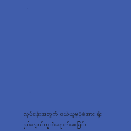
လုပ်ငန်းအတွက် ဝယ်ယူမှုပုံစံအား ရိုး
ရှင်းလွယ်ကူထိရောက်စေခြင်း