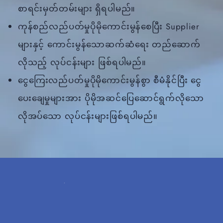
စာရင်းမှတ်တမ်းများ ရှိရပါမည်။
ကုန်စည်လည်ပတ်မှုပိုမိုကောင်းမွန်စေပြီး Supplier
များနှင့် ကောင်းမွန်သောဆက်ဆံရေး တည်ဆောက်
လိုသည့် လုပ်ငန်းများ ဖြစ်ရပါမည်။
ငွေကြေးလည်ပတ်မှုပိုမိုကောင်းမွန်စွာ စီမံနိုင်ပြီး ငွေ
ပေးချေမှုများအား ပိုမိုအဆင်ပြေဆောင်ရွက်လိုသော
လိုအပ်သော လုပ်ငန်းများဖြစ်ရပါမည်။