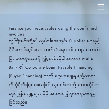
Finance your receivables using the confirmed
invoices
လူကြီးမင်းတို့၏ လုပ်ငန်းအတွင်း Supplier များနှင့်
ပိုမိုကောင်းမွန်သော ဆက်ဆံရေးတစ်ခုတည်ဆောက်
ပြီး ဝယ်လိုအားကို မြှင့်တင်လိုပါသလား? Metro
Bank ၏ Corporate Loan: Payable Financing
(Buyer Financing) သည် ငွေပေးချေရမည့်ကာလ
ကို ပိုမိုတိုးမြှင့်စေသဖြင့် လုပ်ငန်းလည်ပတ်မှုဆိုင်ရာ
ငွေကြေးကဏ္ဍများ ပိုမို အဆင်ပြေလွယ်ကူစေမည်
ဖြစ်သည်။