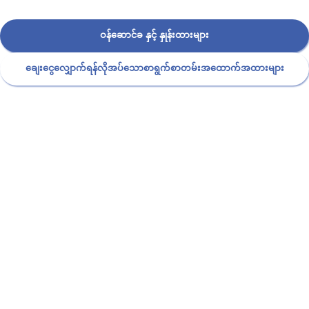
ဝန်ဆောင်ခ နှင့် နှုန်းထားများ
ချေးငွေလျှောက်ရန်လိုအပ်သောစာရွက်စာတမ်းအထောက်အထားများ