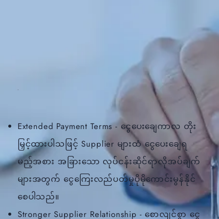
Extended Payment Terms - ငွေပေးချေကာလ တိုး
မြှင့်ထားပါသဖြင့် Supplier များထံ ငွေပေးချေရ
မည့်အစား အခြားသော လုပ်ငန်းဆိုင်ရာလိုအပ်ချက်
များအတွက် ငွေကြေးလည်ပတ်မှုပိုမိုကောင်းမွန်နိုင်
စေပါသည်။
Stronger Supplier Relationship - စောလျင်စွာ ငွေ