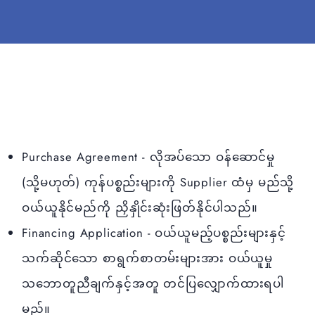
Purchase Agreement - လိုအပ်သော ဝန်ဆောင်မှု
(သို့မဟုတ်) ကုန်ပစ္စည်းများကို Supplier ထံမှ မည်သို့
ဝယ်ယူနိုင်မည်ကို ညှိနှိုင်းဆုံးဖြတ်နိုင်ပါသည်။
Financing Application - ဝယ်ယူမည့်ပစ္စည်းများနှင့်
သက်ဆိုင်သော စာရွက်စာတမ်းများအား ဝယ်ယူမှု
သဘောတူညီချက်နှင့်အတူ တင်ပြလျှောက်ထားရပါ
မည်။