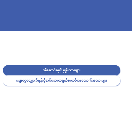
ဝန်ဆောင်ခနှင့် နှုန်းထားများ
ချေးငွေလျှောက်ရန်လိုအပ်သောစာရွက်စာတမ်းအထောက်အထားများ