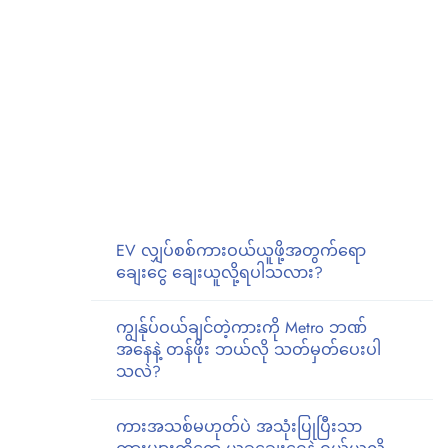
EV လျှပ်စစ်ကားဝယ်ယူဖို့အတွက်ရော
ချေးငွေ ချေးယူလို့ရပါသလား?
ကျွန်ုပ်ဝယ်ချင်တဲ့ကားကို Metro ဘဏ်
အနေနဲ့ တန်ဖိုး ဘယ်လို သတ်မှတ်ပေးပါ
သလဲ?
ကားအသစ်မဟုတ်ပဲ အသုံးပြုပြီးသာ