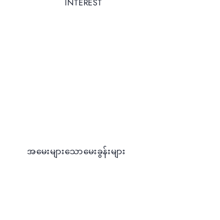
INTEREST
YOUR
INTERES
T
Enter Deposit Amount
Enter Interest Rate
Enter Duration in months
Calculate
Reset
အမေးများသောမေးခွန်းများ