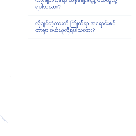
ကားများကိုရော ယခုချေးငွေနဲ့ ဝယ်ယူလို့
ရပါသလား?
လိုချင်တဲ့ကားကို ကြိုက်ရာ အရောင်းစင်
တာမှာ ဝယ်ယူလို့ရပါသလား?