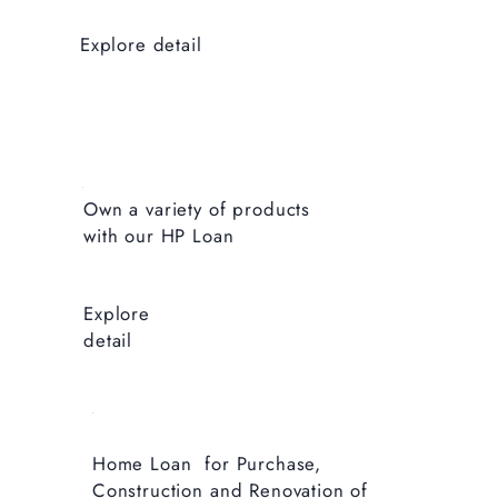
CALCU
LATE
Explore detail
YOUR
INTERE
ST
Enter Deposit Amount
Own a variety of products
Enter Interest Rate
Enter Duration in months
with our HP Loan
Calculate
Reset
Explore
detail
Home Loan for Purchase,
Construction and Renovation of